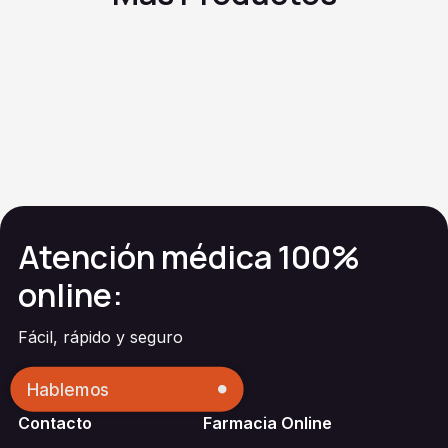
XL
Venlafaxina
Genérico de
XR
Wellbutrin®
Genérico de
Mirtazapina
Effexor XR®
Genérico de
Sertralina
Remeron®
Genérico de
Zoloft®
Atención médica 100%
online:
Fácil, rápido y seguro
Hablemos
Contacto
Farmacia Online