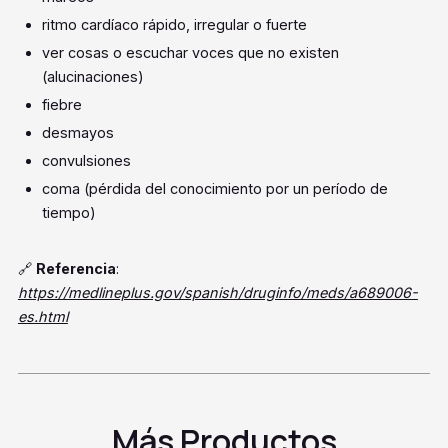
ritmo cardíaco rápido, irregular o fuerte
ver cosas o escuchar voces que no existen
(alucinaciones)
fiebre
desmayos
convulsiones
coma (pérdida del conocimiento por un período de
tiempo)
🔗
Referencia
:
https://medlineplus.gov/spanish/druginfo/meds/a689006-
es.html
Más Productos
Bupropion