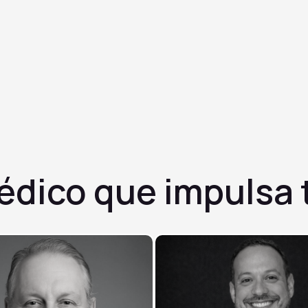
✓
Estimula el crecimiento capilar comprobado
✓
Uso tópico fácil de aplicar
✓
Apto para hombres y mujeres
médico que
impulsa 