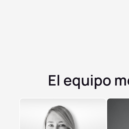
✓
Apoya la salud de cabello, piel y uñas
✓
Cofactor esencial en el metabolismo energético
✓
Suplemento seguro y comúnmente usado
El equipo 