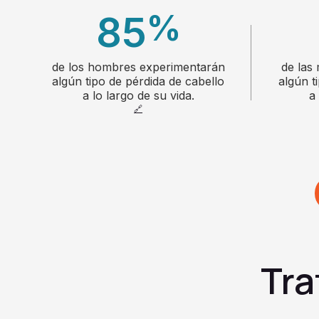
%
85
de los hombres experimentarán
de las
20
algún tipo de pérdida de cabello
algún t
a lo largo de su vida.
a
🔗
21
22
23
Tra