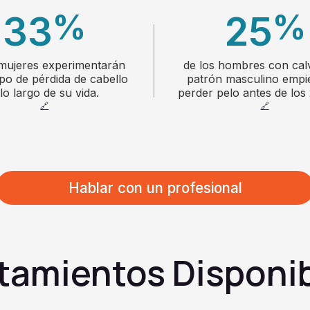
%
%
33
25
 mujeres experimentarán
de los hombres con calv
1
1
ipo de pérdida de cabello
patrón masculino empi
 lo largo de su vida.
perder pelo antes de los 
🔗
🔗
2
2
Hablar con un profesional
3
3
4
4
tamientos Disponi