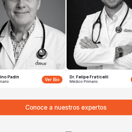
tino Padin
Dr. Felipe Fraticelli
Ver Bio
mario
Médico Primario
Conoce a nuestros expertos