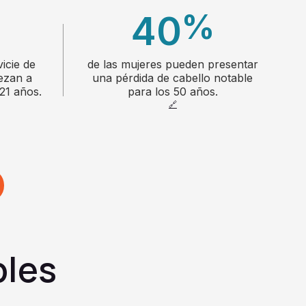
%
40
icie de
de las mujeres pueden presentar
1
ezan a
una pérdida de cabello notable
21 años.
para los 50 años.
🔗
2
3
4
bles