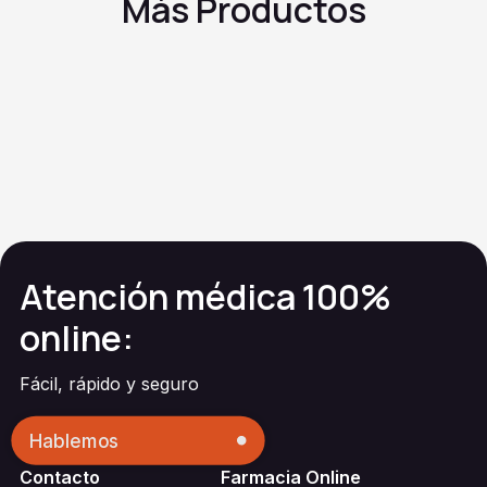
Más Productos
Terconazol
(Supositorios)
Terconazol
(Crema
Vaginal)
Clotrimazol
vaginal
Clindamicina
Genérico de Cleocin
Vaginal Cream®
Atención médica 100%
online:
Fácil, rápido y seguro
Hablemos
Contacto
Farmacia Online