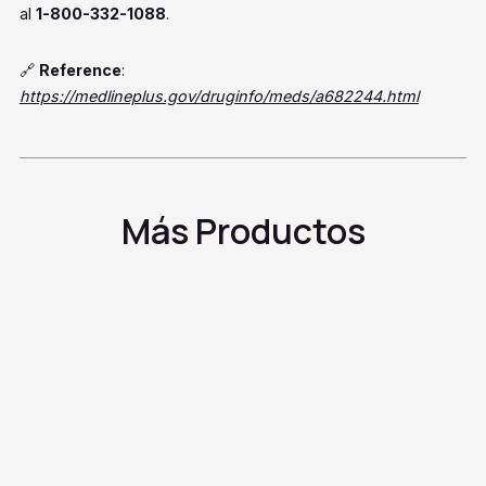
al
1-800-332-1088
.
🔗
Reference
:
https://medlineplus.gov/druginfo/meds/a682244.html
Más Productos