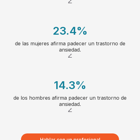
24
🔗
2
25
3
23.4
%
26
4
de las mujeres afirma padecer un trastorno de
1
27
ansiedad.
5
🔗
2
28
6
3
14.3
%
7
4
de los hombres afirma padecer un trastorno de
1
8
ansiedad.
5
🔗
2
66
6
3
Hablar con un profesional