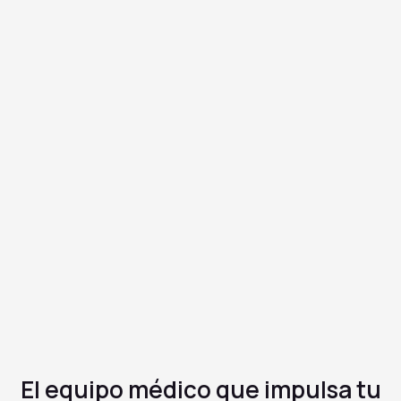
Buspirona
Desde $10/mes
✓
Alivia la ansiedad sin causar sedación
✓
No genera dependencia a largo plazo
✓
Bajo riesgo de efectos secundarios
El equipo médico que
impulsa tu